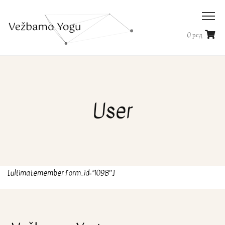
0
рсд
User
[ultimatemember form_id=”1098″]