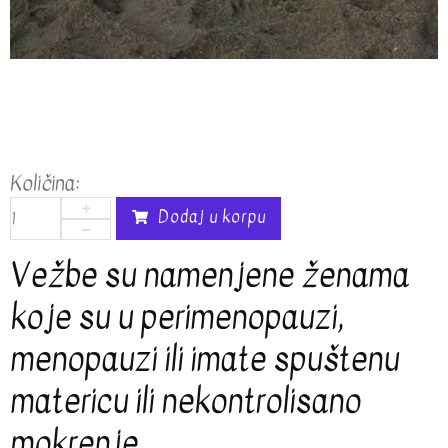
Količina:
Dodaj u korpu
Vežbe su namenjene ženama
koje su u perimenopauzi,
menopauzi ili imate spuštenu
matericu ili nekontrolisano
mokrenje.