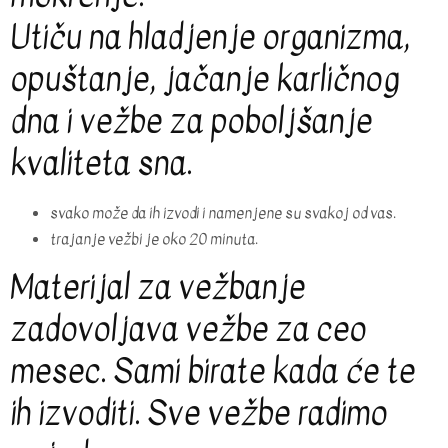
Utiču na hladjenje organizma,
opuštanje, jačanje karličnog
dna i vežbe za poboljšanje
kvaliteta sna.
svako može da ih izvodi i namenjene su svakoj od vas.
trajanje vežbi je oko 20 minuta.
Materijal za vežbanje
zadovoljava vežbe za ceo
mesec. Sami birate kada će te
ih izvoditi. Sve vežbe radimo