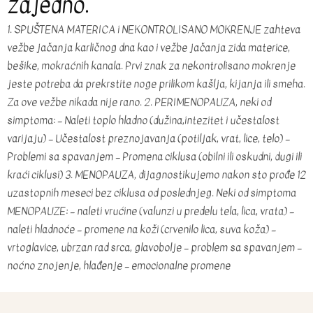
zajedno.
1. SPUŠTENA MATERICA i NEKONTROLISANO MOKRENJE zahteva
vežbe jačanja karličnog dna kao i vežbe jačanja zida materice,
bešike, mokraćnih kanala. Prvi znak za nekontrolisano mokrenje
jeste potreba da prekrstite noge prilikom kašlja, kijanja ili smeha.
Za ove vežbe nikada nije rano. 2. PERIMENOPAUZA, neki od
simptoma: – Naleti toplo hladno (dužina,intezitet i učestalost
varijaju) – Učestalost preznojavanja (potiljak, vrat, lice, telo) –
Problemi sa spavanjem – Promena ciklusa (obilni ili oskudni, dugi ili
kraći ciklusi) 3. MENOPAUZA, dijagnostikujemo nakon sto prođe 12
uzastopnih meseci bez ciklusa od poslednjeg. Neki od simptoma
MENOPAUZE: – naleti vrućine (valunzi u predelu tela, lica, vrata) –
naleti hladnoće – promene na koži (crvenilo lica, suva koža) –
vrtoglavice, ubrzan rad srca, glavobolje – problem sa spavanjem –
noćno znojenje, hlađenje – emocionalne promene