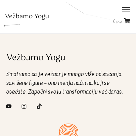
0
рсд
Smatramo da je vežbanje mnogo više od sticanja
savršene figure – ono menja način na koji se
osećate. Započni svoju transformaciju veċ danas.