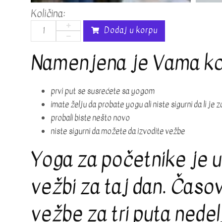
Količina:
Dodaj u korpu
Namenjena je Vama koj
prvi put se susrećete sa yogom
imate želju da probate yogu ali niste sigurni da li je 
probali biste nešto novo
niste sigurni da možete da izvodite vežbe
Yoga za početnike je u 
vežbi za taj dan. Časovi
vežbe za tri puta nede