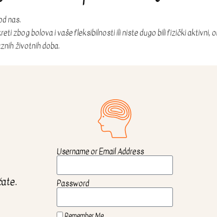
od nas.
reti zbog bolova i vaše fleksibilnosti ili niste dugo bili fizički aktivn
znih životnih doba.​
Username or Email Address
ćate.
Password
Remember Me