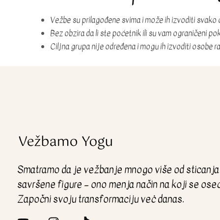
Vežbe su prilagođene svima i može ih izvoditi svako 
Bez obzira da li ste poćetnik ili su vam ograničeni pok
Ciljna grupa nije određena i mogu ih izvoditi osobe ra
Smatramo da je vežbanje mnogo više od sticanja
savršene figure – ono menja način na koji se ose
Započni svoju transformaciju veċ danas.