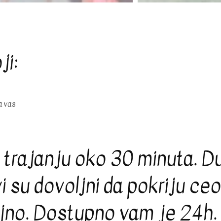
i:
za vas
trajanju oko 30 minuta. Du
 su dovoljni da pokriju ceo 
ljno. Dostupno vam je 24h.