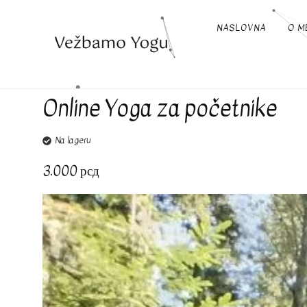
NASLOVNA
O M
Online Yoga za početnike
Na lageru
3.000
рсд