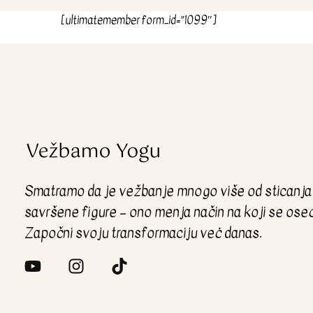
[ultimatemember form_id=”1099″]
Smatramo da je vežbanje mnogo više od sticanja
savršene figure – ono menja način na koji se ose
Započni svoju transformaciju veċ danas.